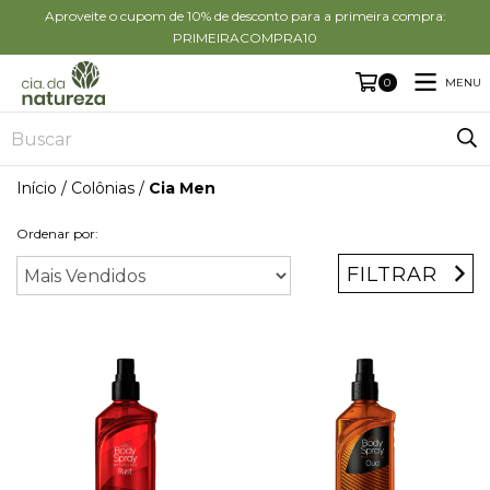
Aproveite o cupom de 10% de desconto para a primeira compra:
PRIMEIRACOMPRA10
MENU
0
Início
/
Colônias
/
Cia Men
Ordenar por:
FILTRAR