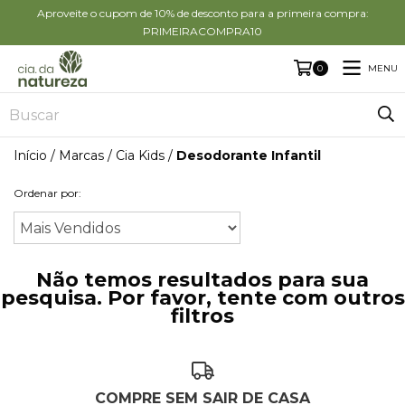
Aproveite o cupom de 10% de desconto para a primeira compra:
PRIMEIRACOMPRA10
MENU
0
Início
/
Marcas
/
Cia Kids
/
Desodorante Infantil
Ordenar por:
Não temos resultados para sua
pesquisa. Por favor, tente com outros
filtros
COMPRE SEM SAIR DE CASA