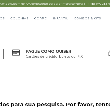
veite o cupom de 10% de desconto para a primeira compra: PRIMEIRACOM
OS
COLÔNIAS
CORPO
INFANTIL
COMBOS & KITS
PAGUE COMO QUISER
Cartões de crédito, boleto ou PIX
os para sua pesquisa. Por favor, tente