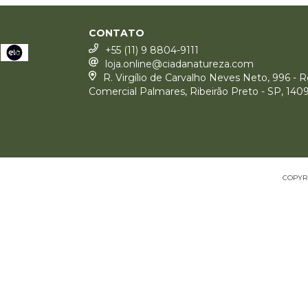
CONTATO
+55 (11) 9 8804-9111
loja.online@ciadanatureza.com
R. Virgílio de Carvalho Neves Neto, 996 - R
Comercial Palmares, Ribeirão Preto - SP, 140
COPYRI