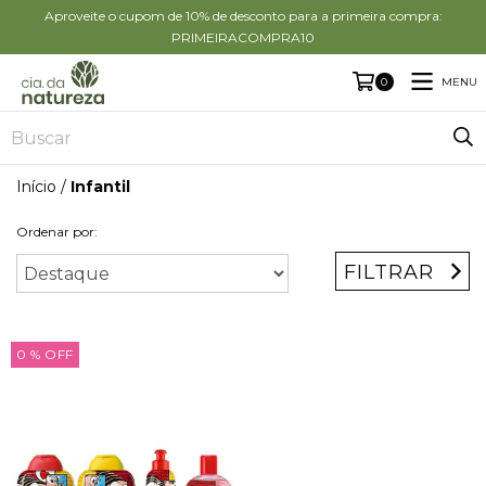
Aproveite o cupom de 10% de desconto para a primeira compra:
PRIMEIRACOMPRA10
MENU
0
Início
/
Infantil
Ordenar por:
FILTRAR
0
% OFF